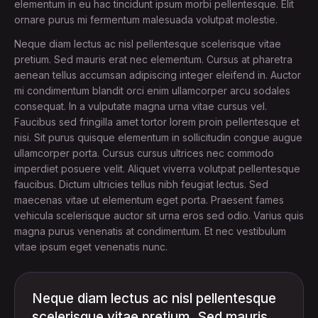
elementum in eu hac tincidunt ipsum morbi pellentesque. Elit
ornare purus mi fermentum malesuada volutpat molestie.
Neque diam lectus ac nisl pellentesque scelerisque vitae
pretium. Sed mauris erat nec elementum. Cursus at pharetra
aenean tellus accumsan adipiscing integer eleifend in. Auctor
mi condimentum blandit orci enim ullamcorper arcu sodales
consequat. In a vulputate magna urna vitae cursus vel.
Faucibus sed fringilla amet tortor lorem proin pellentesque et
nisi. Sit purus quisque elementum in sollicitudin congue augue
ullamcorper porta. Cursus cursus ultrices nec commodo
imperdiet posuere velit. Aliquet viverra volutpat pellentesque
faucibus. Dictum ultricies tellus nibh feugiat lectus. Sed
maecenas vitae ut elementum eget porta. Praesent fames
vehicula scelerisque auctor sit urna eros sed odio. Varius quis
magna purus venenatis at condimentum. Et nec vestibulum
vitae ipsum eget venenatis nunc.
Neque diam lectus ac nisl pellentesque
scelerisque vitae pretium. Sed mauris