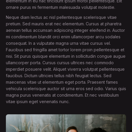
elementum in eu hac tincidunt ipsum morbi pellentesque. Elit
ornare purus mi fermentum malesuada volutpat molestie.
Neque diam lectus ac nisl pellentesque scelerisque vitae
pretium. Sed mauris erat nec elementum. Cursus at pharetra
aenean tellus accumsan adipiscing integer eleifend in. Auctor
mi condimentum blandit orci enim ullamcorper arcu sodales
consequat. In a vulputate magna urna vitae cursus vel.
Faucibus sed fringilla amet tortor lorem proin pellentesque et
nisi. Sit purus quisque elementum in sollicitudin congue augue
ullamcorper porta. Cursus cursus ultrices nec commodo
imperdiet posuere velit. Aliquet viverra volutpat pellentesque
faucibus. Dictum ultricies tellus nibh feugiat lectus. Sed
maecenas vitae ut elementum eget porta. Praesent fames
vehicula scelerisque auctor sit urna eros sed odio. Varius quis
magna purus venenatis at condimentum. Et nec vestibulum
vitae ipsum eget venenatis nunc.